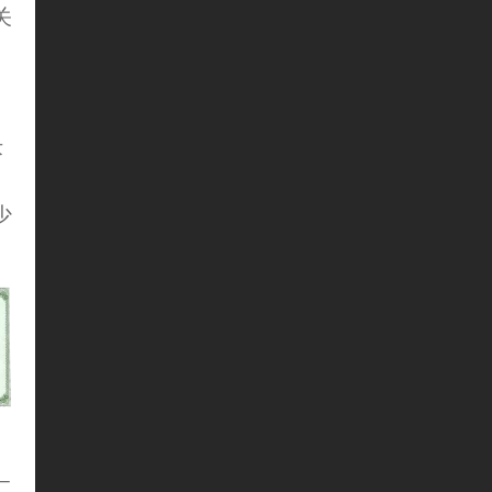
关
术
）
少
_